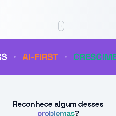
-FIRST
CRESCIMENTO
•
•
Reconhece algum desses
problemas
?